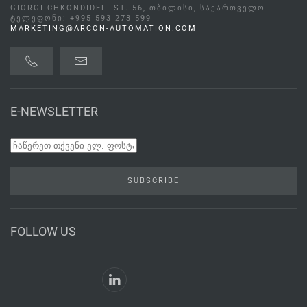
GIORGI CHKONDIDELI ST. 56, ᲗᲑᲘᲚᲘᲡᲘ, ᲡᲐᲥᲐᲠᲗᲕᲔᲚᲝ
ᲢᲔᲚᲔᲤᲝᲜᲘ: +995 593 273 599
MARKETING@ARCON-AUTOMATION.COM
E-NEWSLETTER
SUBSCRIBE
FOLLOW US