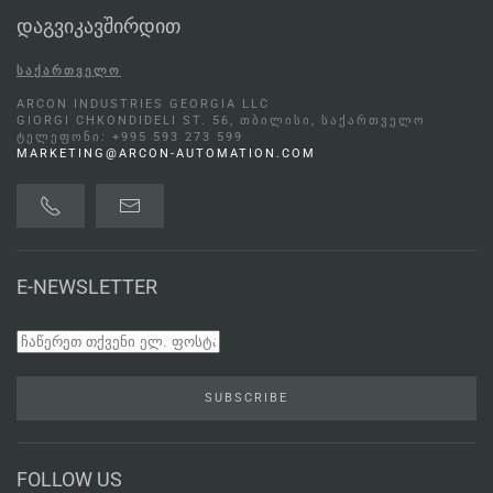
დაგვიკავშირდით
ᲡᲐᲥᲐᲠᲗᲕᲔᲚᲝ
ARCON INDUSTRIES GEORGIA LLC
GIORGI CHKONDIDELI ST. 56, ᲗᲑᲘᲚᲘᲡᲘ, ᲡᲐᲥᲐᲠᲗᲕᲔᲚᲝ
ᲢᲔᲚᲔᲤᲝᲜᲘ: +995 593 273 599
MARKETING@ARCON-AUTOMATION.COM
E-NEWSLETTER
SUBSCRIBE
FOLLOW US