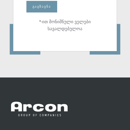
ᲒᲐᲒᲖᲐᲕᲜᲐ
*-ით მონიშნული ველები
სავალდებულოა