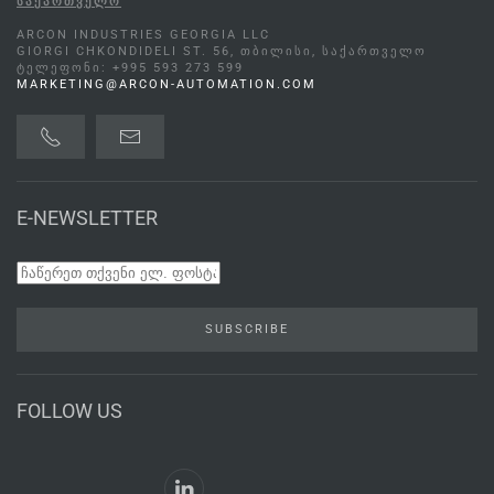
ᲡᲐᲥᲐᲠᲗᲕᲔᲚᲝ
ARCON INDUSTRIES GEORGIA LLC
GIORGI CHKONDIDELI ST. 56, ᲗᲑᲘᲚᲘᲡᲘ, ᲡᲐᲥᲐᲠᲗᲕᲔᲚᲝ
ᲢᲔᲚᲔᲤᲝᲜᲘ: +995 593 273 599
MARKETING@ARCON-AUTOMATION.COM
E-NEWSLETTER
SUBSCRIBE
FOLLOW US