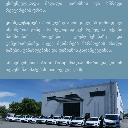
უზრუნველყოფს მაღალი ხარისხის და სწრაფი
რეაგირების დროს.
კონსულტაციები
, რომლებიც ახორციელებს გამოცდილ
ინჟინერთა გუნდს, რომელიც ფოკუსირებულია თქვენი
წარმოების პროცესების გაუმჯობესებაზე და
განვითარებაზე, ასევე მეხმარება წარმოების ახალი
ხაზების განახლებისა და დიზაინის გადაწყვეტისას.
ამ სერვისებით, Arcon Group მზადაა მხარი დაუჭიროს
თქვენს წარმატებას თითოეულ ეტაპზე.