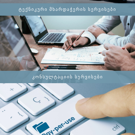
ᲢᲔᲥᲜᲘᲙᲣᲠᲘ ᲛᲮᲐᲠᲓᲐᲭᲔᲠᲘᲡ ᲡᲔᲠᲕᲘᲡᲔᲑᲘ
ᲙᲝᲜᲡᲣᲚᲢᲐᲪᲘᲘᲡ ᲡᲔᲠᲕᲘᲡᲔᲑᲘ