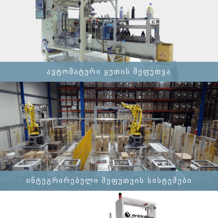
ᲐᲕᲢᲝᲛᲐᲢᲣᲠᲘ ᲧᲣᲗᲘᲡ ᲨᲔᲤᲣᲗᲕᲐ
ᲘᲜᲢᲔᲒᲠᲘᲠᲔᲑᲣᲚᲘ ᲨᲔᲤᲣᲗᲕᲘᲡ ᲡᲘᲡᲢᲔᲛᲔᲑᲘ