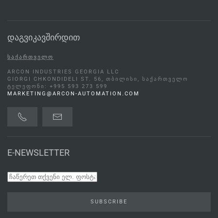
დაგვიკავშირდით
ᲡᲐᲥᲐᲠᲗᲕᲔᲚᲝ
ARCON INDUSTRIES GEORGIA LLC
GIORGI CHKONDIDELI ST. 56, ᲗᲑᲘᲚᲘᲡᲘ, ᲡᲐᲥᲐᲠᲗᲕᲔᲚᲝ
ᲢᲔᲚᲔᲤᲝᲜᲘ: +995 593 273 599
MARKETING@ARCON-AUTOMATION.COM
E-NEWSLETTER
SUBSCRIBE