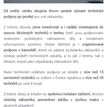
Od svého vzniku skupina Arcon uznává význam technické
podpory po prodeji
pro své zákazníky.
Z tohoto důvodu
jsme investovali a i nadále investujeme do
vysoce školených techniků v terénu
, kteří jsou podporováni
veškerými potřebnými náhradními díly a moderními
informačními systémy. Stejně důležitá je i
organizovaná
podpora v kanceláři
, která se zabývá požadavky zákazníků a
sleduje průběh technických zásahů, a to jak v terénu, tak v
dílnách, stejně jako objednávky náhradních dílů.
Naše technické oddělení podpory se skládá z
více než 15
servisních techniků
se sídlem v České republice a
více než 35
techniků
po celé Evropě.
Zvláštní důraz je kladen na
správnou instalaci zařízení
, školení
obsluhy zákazníka
,
preventivní údržbu
a
rychlou reakci
v
akutních případech.