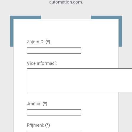
automation.com
.
Zájem O:
(*)
Více informací:
Jméno:
(*)
Příjmení:
(*)