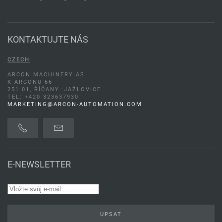
KONTAKTUJTE NÁS
CZECH
ARCON MACHINERY AS
K ARCONU 66
251 01, ŘÍČANY–JAŽLOVICE
TEL: +420 323637930
MARKETING@ARCON-AUTOMATION.COM
E-NEWSLETTER
UPSAT