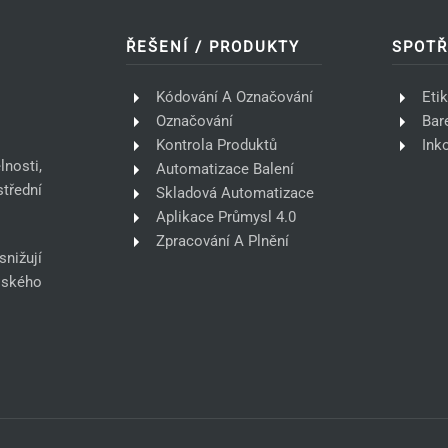
ŘEŠENÍ / PRODUKTY
SPOTŘ
Kódování A Označování
Eti
Označování
Bar
Kontrola Produktů
Ink
nosti,
Automatizace Balení
střední
Skladová Automatizace
Aplikace Průmysl 4.0
Zpracování A Plnění
nižují
lského