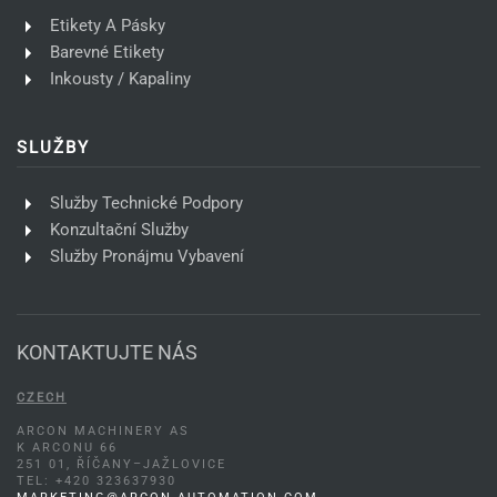
Etikety A Pásky
Barevné Etikety
Inkousty / Kapaliny
SLUŽBY
Služby Technické Podpory
Konzultační Služby
Služby Pronájmu Vybavení
KONTAKTUJTE NÁS
CZECH
ARCON MACHINERY AS
K ARCONU 66
251 01, ŘÍČANY–JAŽLOVICE
TEL: +420 323637930