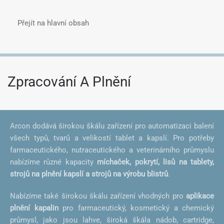
Přejít na hlavní obsah
Menu
Zpracování A Plnění
Arcon dodává širokou škálu zařízení pro automatizaci balení
všech typů, tvarů a velikostí tablet a kapslí. Pro potřeby
farmaceutického, nutraceutického a veterinárního průmyslu
nabízíme různé kapacity
míchaček, pokrytí, lisů na tablety,
strojů na plnění kapslí a strojů na výrobu blistrů
.
Nabízíme také širokou škálu zařízení vhodných pro
aplikace
plnění kapalin
pro farmaceutický, kosmetický a chemický
průmysl, jako jsou lahve, široká škála nádob, cartridge,