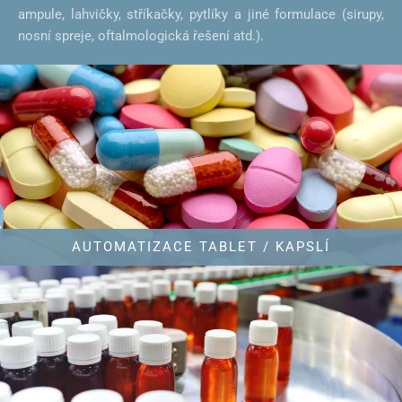
ampule, lahvičky, stříkačky, pytlíky a jiné formulace (sirupy,
nosní spreje, oftalmologická řešení atd.).
AUTOMATIZACE TABLET / KAPSLÍ