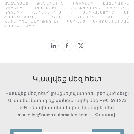
ԱՆԸՆԴՄԵՋ ԹԱՆԱՔԱՅԻՆ ՏՊԻՉՆԵՐ
,
ԼԱԶԵՐԱՅԻՆ
ՏՊԻՉՆԵՐ
,
ՋԵՌՄԱՅԻՆ ՏՐԱՆՍՖԵՐԱՅԻՆ ՏՊԻՉՆԵՐ
,
ԿՈԴԵՐԻ ՎԵՐԱՀՍԿՈՒՄ
,
ՍԵՐԻԱԼԱՑՈՒՄ ԵՒ Հ
ԱՄԱԽՄԲՈՒՄ
,
TRACER FACTORY (MES /
ՀԵՏԵՒՈՂԱԿԱՆՈՒԹՅՈՒՆ)
,
ԿԱՊՎԱԾ ԱՎՏՈՄԱՏԱՑՄԱՆ
ՀԱՄԱԿԱՐԳԵՐ
Կապվեք մեզ հետ
Կապվեք մեզ հետ՝ լրացնելով ստորեւ բերված ձեւը:
Այլապես, կարող եք զանգահարել մեզ
+995 593 273
599
հեռախոսահամարով կամ գրել մեզ
marketing@arcon-automation.com
Էլ. Փոստով։