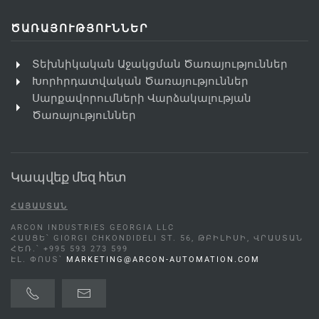
ԾԱՌԱՅՈՒԹՅՈՒՆՆԵՐ
Տեխնիկական Աջակցման Ծառայություններ
Խորհրդատվական Ծառայություններ
Սարքավորումների Վարձակալության
Ծառայություններ
Կապվեք մեզ հետ
ՀԱՅԱՍՏԱՆ
ARCON INDUSTRIES GEORGIA LLC
ՀԱՍՑԵ՝ GIORGI CHKONDIDELI ST. 56, ԹԲԻԼԻՍԻ, ՎՐԱՍՏԱՆ
ՀԵՌ.՝ +995 593 273 599
ԷԼ. ՓՈՍՏ՝
MARKETING@ARCON-AUTOMATION.COM