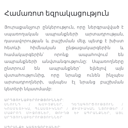
Համառոտ եզրակացություն
Յուրաքանչյուր ընկերություն, որը ներգրավված է
սպառողական ապրանքների արտադրության,
դասավորության և բաշխման մեջ, պետք է խիստ
հետևի հիմնական ընթացակարգերին և
համակարգերին՝ որոնք ապահովում են
ապրանքների անվտանգությունը: Սպառողները
ընտրում են ապրանքներ՝ ելնելով այն
վստահությունից, որը նրանք ունեն ինչպես
արտադրողների, այնպես էլ նրանց բաշխման
կետերի նկատմամբ:
ԱՐԴՅՈՒՆԱԲԵՐՈՒԹՅՈՒՆՆԵՐ
:
ՍՆՈՒՆԴ / ԽՄԻՉՔՆԵՐ
,
ԴԵՂԱԳՈՐԾՈՒԹՅՈՒՆ /
ԿՈՍՄԵՏԻԿԱ
,
ՊԼԱՍՏԻԿՆԵՐ / ՔԻՄԻԱԿԱՆ ՆՅՈՒԹԵՐ /
ՄԱՔՐՈՂ ՄԻՋՈՑՆԵՐ
,
ԹՈՒՂԹ ԵՒ ԱՊՐԱՆՔՆԵՐ
,
ԱՅԼ
ԱՐԴՅՈՒՆԱԲԵՐՈՒԹՅՈՒՆՆԵՐ
ԱՊՐԱՆՔԻ ԿԱՏԵԳՈՐԻԱՆԵՐ
: