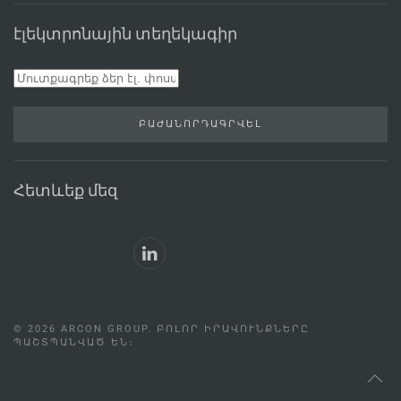
էլեկտրոնային տեղեկագիր
ԲԱԺԱՆՈՐԴԱԳՐՎԵԼ
Հետևեք մեզ
©
2026
ARCON GROUP. ԲՈԼՈՐ ԻՐԱՎՈՒՆՔՆԵՐԸ
ՊԱՇՏՊԱՆՎԱԾ ԵՆ։