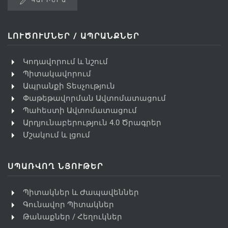
ԿԱՐԻԵՐԱ
ԼՈՒԾՈՒՄՆԵՐ / ԱՊՐԱՆՔՆԵՐ
Կոդավորում և նշում
Պիտակավորում
Ապրանքի Տեսչություն
Փաթեթավորման Ավտոմատացում
Պահեստի Ավտոմատացում
Արդյունաբերություն 4.0 Ծրագրեր
Մշակում և լցում
ՍՊԱՌՎՈՂ ՆՅՈՒԹԵՐ
Պիտակներ և Ժապավեններ
Գունավոր Պիտակներ
Թանաքներ / Հեղուկներ