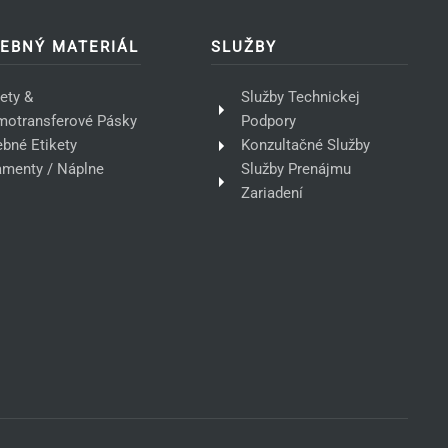
EBNÝ MATERIÁL
SLUŽBY
kety &
Služby Technickej
motransferové Pásky
Podpory
ebné Etikety
Konzultačné Služby
amenty / Náplne
Služby Prenájmu
Zariadení