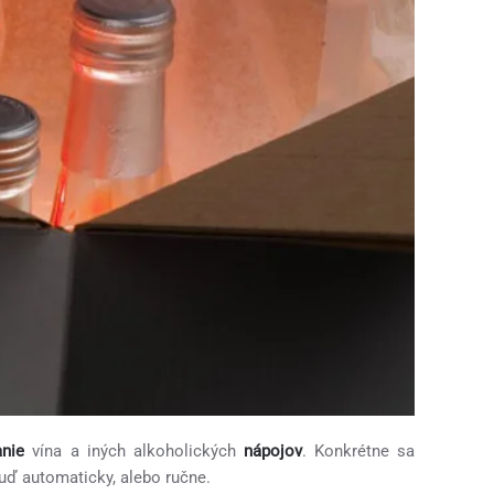
nie
vína a iných alkoholických
nápojov
. Konkrétne sa
uď automaticky, alebo ručne.