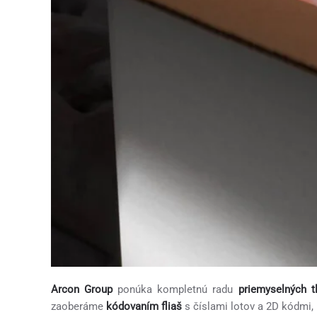
Arcon Group
ponúka kompletnú radu
priemyselných tl
zaoberáme
kódovaním fliaš
s číslami lotov a 2D kódmi,