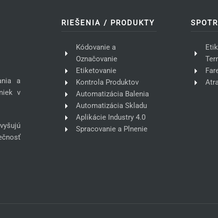
RIEŠENIA / PRODUKTY
SPOTR
Kódovanie a
Eti
Označovanie
Ter
Etiketovanie
Far
ania a
Kontrola Produktov
Atr
niek v
Automatizácia Balenia
Automatizácia Skladu
Aplikácie Industry 4.0
vyšujú
Spracovanie a Plnenie
pečnosť