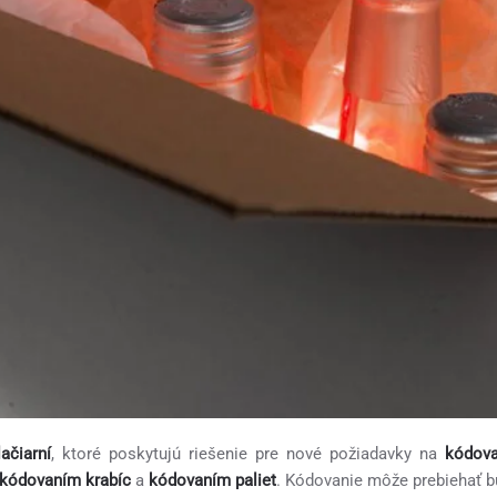
ačiarní
, ktoré poskytujú riešenie pre nové požiadavky na
kódova
kódovaním krabíc
a
kódovaním paliet
. Kódovanie môže prebiehať b