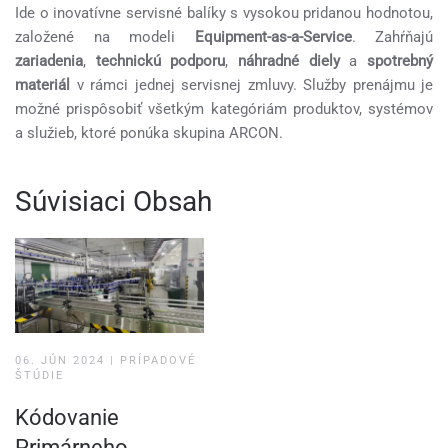
Ide o inovatívne servisné balíky s vysokou pridanou hodnotou,
založené na modeli
Equipment-as-a-Service
. Zahŕňajú
zariadenia
,
technickú podporu
,
náhradné diely
a
spotrebný
materiál
v rámci jednej servisnej zmluvy. Služby prenájmu je
možné prispôsobiť všetkým kategóriám produktov, systémov
a služieb, ktoré ponúka skupina ARCON.
Súvisiaci Obsah
06. JÚN 2024
|
PRÍPADOVÉ
ŠTÚDIE
Kódovanie
Primárneho