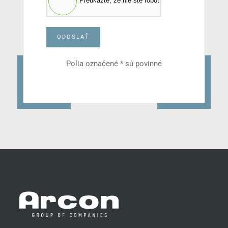
Preukážte, že nie ste robot
ODOSLAŤ
Polia označené * sú povinné