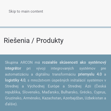
Skip to main content
Menu
Riešenia / Produkty
Skupina ARCON má
rozsiahle skúsenosti ako systémový
integrátor
pri vývoji integrovaných systémov pre
automatizáciu a digitálnu transformáciu
priemyslu 4.0
a
logistiky 4.0
, s množstvom úspešných inštalácií systémov v
Strednej a Východnej Európe a Strednej Ázii (Česká
republika, Slovensko, Maďarsko, Bulharsko, Grécko, Cyprus,
Gruzínsko, Arménsko, Kazachstan, Azerbajdžan, Uzbekistan a
ďalšie).