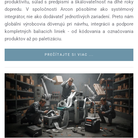
produktivitu, súlad s predpismi a škálovateľnosť na dlhé roky
dopredu. V spoločnosti Arcon pôsobíme ako systémový
integrátor, nie ako dodávateľ jednotlivých zariadení. Preto nám
globálni výrobcovia dôverujú pri návrhu, integrácii a podpore
kompletných baliacich liniek - od kódovania a označovania
produktov až po paletizáciu.
PREČÍTAJTE SI VIAC ...