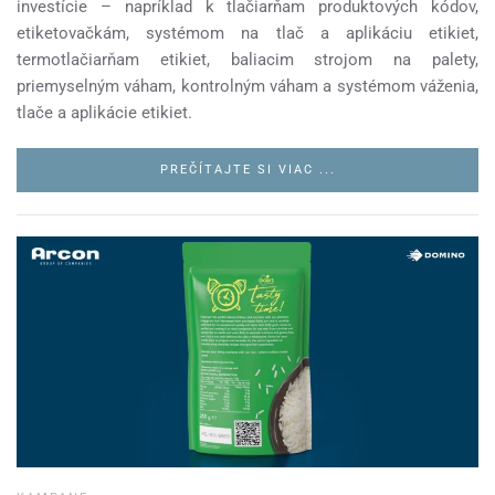
investície – napríklad k tlačiarňam produktových kódov,
etiketovačkám, systémom na tlač a aplikáciu etikiet,
termotlačiarňam etikiet, baliacim strojom na palety,
priemyselným váham, kontrolným váham a systémom váženia,
tlače a aplikácie etikiet.
PREČÍTAJTE SI VIAC ...