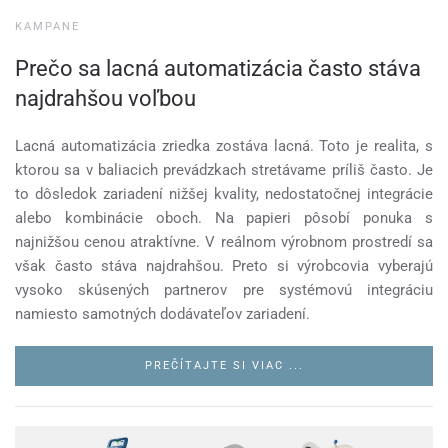
KAMPANE
Prečo sa lacná automatizácia často stáva
najdrahšou voľbou
Lacná automatizácia zriedka zostáva lacná. Toto je realita, s
ktorou sa v baliacich prevádzkach stretávame príliš často. Je
to dôsledok zariadení nižšej kvality, nedostatočnej integrácie
alebo kombinácie oboch. Na papieri pôsobí ponuka s
najnižšou cenou atraktívne. V reálnom výrobnom prostredí sa
však často stáva najdrahšou. Preto si výrobcovia vyberajú
vysoko skúsených partnerov pre systémovú integráciu
namiesto samotných dodávateľov zariadení.
PREČÍTAJTE SI VIAC ...