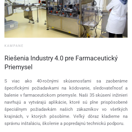
KAMPANE
Riešenia Industry 4.0 pre Farmaceutický
Priemysel
S viac ako 40-ročnými skúsenosťami sa zaoberáme
špecifickými požiadavkami na kódovanie, sledovateľnosť a
balenie v farmaceutickom priemysle. Naši 35 skúsení inžinieri
navrhujú a vytvárajú aplikácie, ktoré sú plne prispôsobené
špeciálnym požiadavkám našich zákazníkov vo všetkých
krajinách, v ktorých pôsobíme. Veľký dôraz kladieme na
správnu inštaláciu, školenie a popredajnú technickú podporu.