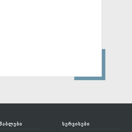
ᲛᲐᲑᲚᲔᲑᲘ
ᲡᲔᲠᲕᲘᲡᲔᲑᲘ