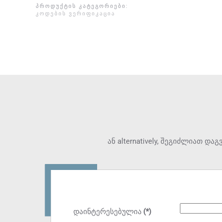
ᲞᲠᲝᲓᲣᲥᲢᲘᲡ ᲙᲐᲢᲔᲒᲝᲠᲘᲔᲑᲘ
:
ᲙᲝᲓᲔᲑᲘᲡ ᲕᲔᲠᲘᲤᲘᲙᲐᲪᲘᲐ
ან alternatively, შეგიძლიათ 
დაინტერესებულია
(*)