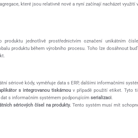
gregace, které jsou relativně nové a nyní začínají nacházet využití 
ého produktu jednotlivě prostřednictvím označení unikátním čí
obalu produktu během výrobního procesu. Toho lze dosáhnout buď 
kt.
kátní sériové kódy, vyměňuje data s ERP, dalšími informačními sys
aplikátor s integrovanou tiskárnou
v případě použití etiket. Tyto 
y dat s informačním systémem podporujícím
serializaci
.
tních sériových čísel na produkty.
Tento systém musí mít schopno