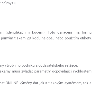
v průmyslu.
slem (identifikačním kódem). Toto označení má formu
přímým tiskem 2D kódu na obal, nebo použitím etikety,
témy výrobního podniku a dodavatelského řetězce.
tiskárny musí zvládat parametry odpovídající rychlostem
st ONLINE výměny dat jak s tiskovým systémem, tak s