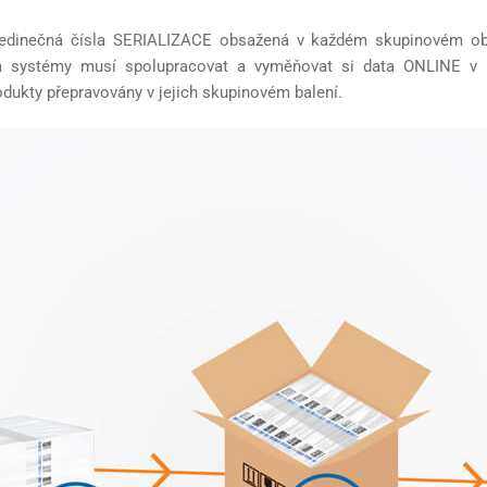
jedinečná čísla SERIALIZACE obsažená v každém skupinovém ob
va systémy musí spolupracovat a vyměňovat si data ONLINE v
odukty přepravovány v jejich skupinovém balení.