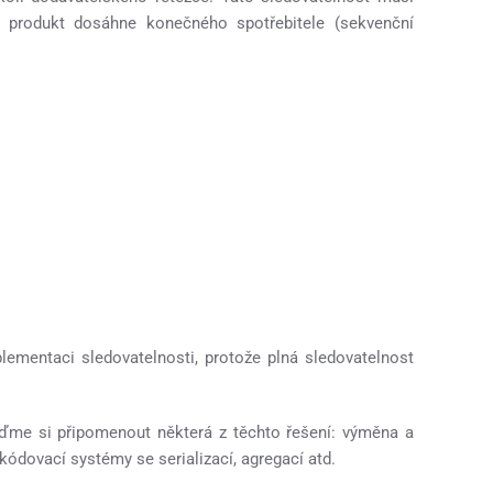
až produkt dosáhne konečného spotřebitele (sekvenční
plementaci sledovatelnosti, protože plná sledovatelnost
jďme si připomenout některá z těchto řešení: výměna a
kódovací systémy se serializací, agregací atd.