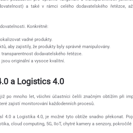
edovatelnost) a také v rámci celého dodavatelského řetězce, 
dovatelnosti. Konkrétně:
lokalizovat vadné produkty.
tů, aby zajistily, že produkty byly správně manipulovány.
a transparentnost dodavatelského řetězce.
, jsou originální a vysoce kvalitní.
.0 a Logistics 4.0
již po mnoho let, všichni účastníci čelili značným obtížím při im
které zajistí monitorování každodenních procesů.
sl 4.0 a Logistika 4.0, je možné tyto obtíže snadno překonat. Po
tika, cloud computing, 5G, IIoT, chytré kamery a senzory, pokročilé 