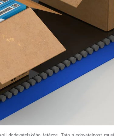
koli dodavatelského řetězce. Tato sledovatelnost musí