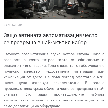
КАМПАНИИ
Защо евтината автоматизация често
се превръща в най-скъпия избор
Евтината автоматизация рядко остава евтина. Това е
реалност, с която твърде често се сблъскваме в
опаковъчните операции. Това е резултат от оборудване с
по-ниско качество, недостатъчна интеграция или
комбинация от двете. На пръв поглед офертата с най-
ниска цена изглежда привлекателна. В реална
производствена среда обаче тя често се превръща в най-
скъпата. Ето защо производителите избират
високоопитни партньори за системна интеграция, а не
само доставчици на оборудване.