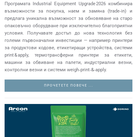
Програмата Industrial Equipment Upgrade 2026 комбинира
възможности за покупка, наем и замяна (trade‑in) и
предлага уникална възможност за обновяване на старо
опаковъчно оборудване при изключително благоприятни
условия. Получавате достъп до нова технология без
големи първоначални инвестиции — например принтери
за продуктови кодове, етикетиращи устройства, системи
print & apply, термотрансферни принтери за етикети,
машини за обвиване на палети, индустриални везни,
контролни везни и системи weigh‑print‑&‑apply.
ПРОЧЕТЕТЕ ПОВЕЧЕ ...