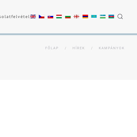
olatfelvétel
FŐLAP
HÍREK
KAMPÁNYOK