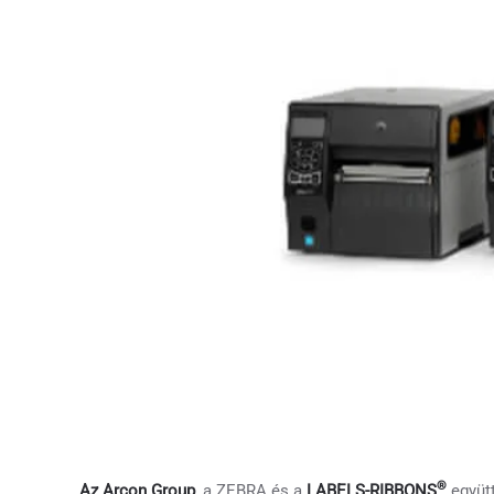
®
Az Arcon Group
, a ZEBRA és a
LABELS-RIBBONS
együtt