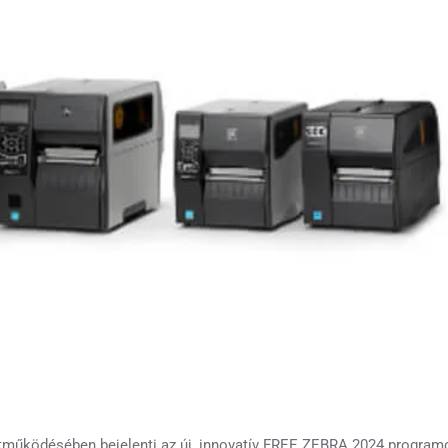
működésében bejelenti az új, innovatív FREE ZEBRA 2024 programo