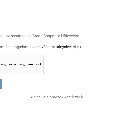
atkoztasson fel az Arcon Csoport e-Hírlevelére
am és elfogadom az
adatvédelmi irányelveket
(*)
zonyítsa be, hogy nem robot
A *-gal jelölt mezők kötelezőek