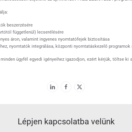
álja:
tók beszerzésére
tótól függetlenül) lecserélésére
yes áron, valamint ingyenes nyomtatófejek biztosítása
hez, nyomtatók integrálása, központi nyomtatáskezelő programok 
minden ügyfél egyedi igényeihez igazodjon, ezért kérjük, töltse ki 
Lépjen kapcsolatba velünk