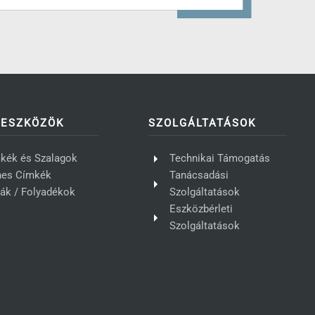
ÓESZKÖZÖK
SZOLGÁLTATÁSOK
kék és Szalagok
Technikai Támogatás
nes Címkék
Tanácsadási
ták / Folyadékok
Szolgáltatások
Eszközbérleti
Szolgáltatások