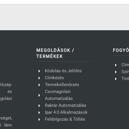
MEGOLDÁSOK /
FOGY
TERMÉKEK
Cím
Kódolás és Jelölés
Szí
Címkézés
Tin
Közép-
Termékellenőrzés
ás és
Csomagolási
golási
Automatizálás
Raktár Automatizálás
Ipar 4.0 Alkalmazások
séget,
Feldolgozás & Töltés
i lánc