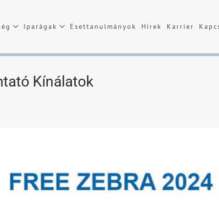
ség
Iparágak
Esettanulmányok
Hírek
Karrier
Kapcs
ató Kínálatok