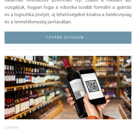
hatalmas innovációs potenciált rejt. Ebben a cikkben azt
vizsgáljuk, hogyan fogja a robotika tovább formálni a gyártás
és a logisztika jövőjét, új lehetőségeket kínálva a hatékonyság
és a termelékenység javításában.
TOVÁBB OLVASOM ...
CIKKEK