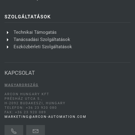
SZOLGÁLTATÁSOK
Technikai Támogatás
Tanácsadási Szolgáltatások
Eszközbérleti Szolgáltatások
KAPCSOLAT
MAGYARORSZÁG
ARCON HUNGARY KFT
PRÉSHÁZ UTCA 5.,
H-2092 BUDAKESZI, HUNGARY
TELEFON: +36 23 920 080
FAX: +36 23 920 089
MARKETING@ARCON-AUTOMATION.COM