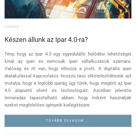
CIKKEK
Készen állunk az Ipar 4.0-ra?
Tény, hogy az Ipar 4.0 egy egyedülálló fejlődési lehetőséget
kínál az ipari és nemcsak ipari vállalkozások számára.
Valóság és itt van, hogy elhozza a jövőt. A digitális ipari
átalakulással kapcsolatos hosszú távú elköteleződésünk azt
mutatja, hogy a legtöbb iparág úgy tűnik, hogy megérti az Ipar
4.0 alapvető elveit és technológiáit. Azonban jelentős
lemaradás tapasztalható abban, hogy miként használják
ezeket megfelelően igényeik kielégítésére.
TOVÁBB OLVASOM ...