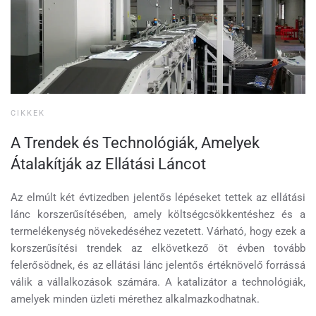
CIKKEK
A Trendek és Technológiák, Amelyek
Átalakítják az Ellátási Láncot
Az elmúlt két évtizedben jelentős lépéseket tettek az ellátási
lánc korszerűsítésében, amely költségcsökkentéshez és a
termelékenység növekedéséhez vezetett. Várható, hogy ezek a
korszerűsítési trendek az elkövetkező öt évben tovább
felerősödnek, és az ellátási lánc jelentős értéknövelő forrássá
válik a vállalkozások számára. A katalizátor a technológiák,
amelyek minden üzleti mérethez alkalmazkodhatnak.