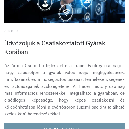
CIKKEK
Üdvözöljük a Csatlakoztatott Gyárak
Korában
Az Arcon Csoport kifejlesztette a Tracer Factory csomagot,
hogy válaszoljon a gyárak valós idejű megfigyelésének,
irányításának és minőségbiztosításának, termelékenységének
és biztonságának szükségleteire. A Tracer Factory csomag
más információs rendszerekkel integrálható a gyárakban, de
elsődleges képessége, hogy képes csatlakozni és
kölcsönhatásba lépni a gyártósoron (üzemi padlón) található
széles körű berendezésekkel.
TOVÁBB OLVASOM ...